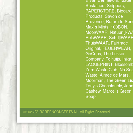
Sustained
,
Snippers
,
PAPERSTORE
,
Biocare
Products
,
Savon de
Provence
,
Return to Sen
Max`s Mints
,
100BON
,
MooiWAAR
,
Natuurlijk
ReisWAAR
,
SchrijfWAA
ThuisWAAR
,
Fairtrade
Original
,
FEUERWEAR
,
GoCups
,
The Lekker
Company
,
Tolhuijs
,
Inika
,
LAQUEPRINT
,
Blossom
Zero Waste Club
,
No Soc
Waste
,
Aimee de Mars
,
Moorman
,
The Green Lis
Tony's Chocolonely
,
Joh
Cashew
,
Marcel's Green
Soap
© 2026 FAIRGREENCONCEPTS.NL. All Rights Reserved.