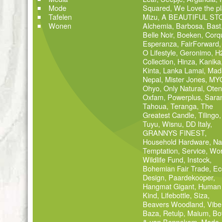
Mode
Squared
,
We Love the pl
Tafelen
Mizu
,
A BEAUTIFUL ST
Wonen
Alchemia
,
Barbosa
,
Bast
Belle Noir
,
Boeken
,
Corq
Esperanza
,
FairForward
O Lifestyle
,
Geronimo
,
H
Collection
,
Hinza
,
Kanika
Kinta
,
Lanka Lamai
,
Mad
Nepal
,
Mister Jones
,
MY
Ohyo
,
Only Natural
,
Oten
Oxfam
,
Powerplus
,
Sara
Tahoua
,
Teranga
,
The
Greatest Candle
,
Tilingo
,
Tuyu
,
Wisnu
,
DD Italy
,
GRANNYS FINEST
,
Household Hardware
,
Na
Temptation
,
Service
,
Wor
Wildlife Fund
,
Instock
,
Bohemian Fair Trade
,
Ec
Design
,
Paardekooper
,
Hangmat Gigant
,
Human
Kind
,
Lifebottle
,
Siza
,
Beavers Woodland
,
Vibe
Baza
,
Retulp
,
Maium
,
Bo
& van Bennekom
,
Made