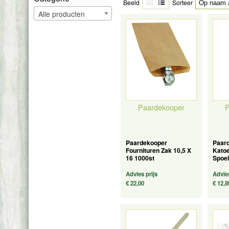
Beeld
Sorteer
Alle producten
Paardekooper
P
Paardekooper
Paar
Fournituren Zak 10,5 X
Kato
16 1000st
Spoe
Advies prijs
Advies
€ 22,00
€ 12,8