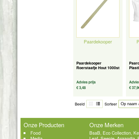
Paardekooper
P
Paardekooper
Paar
Roerstaafje Hout 1000st
Plast
Advies prijs
Advies
€ 3,48
€ 37,9
Beeld
Sorteer
Onze Producten
Onze Merken
Food
BsaB
,
Eco Collection
,
Ke
Media
Leaf
,
Seepje
,
Argandia
,