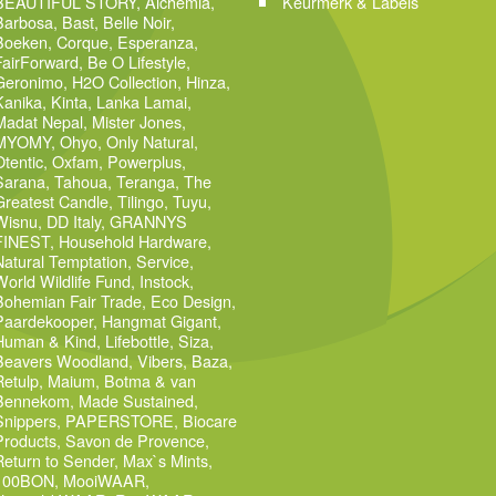
BEAUTIFUL STORY
,
Alchemia
,
Keurmerk & Labels
Barbosa
,
Bast
,
Belle Noir
,
Boeken
,
Corque
,
Esperanza
,
FairForward
,
Be O Lifestyle
,
Geronimo
,
H2O Collection
,
Hinza
,
Kanika
,
Kinta
,
Lanka Lamai
,
Madat Nepal
,
Mister Jones
,
MYOMY
,
Ohyo
,
Only Natural
,
Otentic
,
Oxfam
,
Powerplus
,
Sarana
,
Tahoua
,
Teranga
,
The
Greatest Candle
,
Tilingo
,
Tuyu
,
Wisnu
,
DD Italy
,
GRANNYS
FINEST
,
Household Hardware
,
Natural Temptation
,
Service
,
World Wildlife Fund
,
Instock
,
Bohemian Fair Trade
,
Eco Design
,
Paardekooper
,
Hangmat Gigant
,
Human & Kind
,
Lifebottle
,
Siza
,
Beavers Woodland
,
Vibers
,
Baza
,
Retulp
,
Maium
,
Botma & van
Bennekom
,
Made Sustained
,
Snippers
,
PAPERSTORE
,
Biocare
Products
,
Savon de Provence
,
Return to Sender
,
Max`s Mints
,
100BON
,
MooiWAAR
,