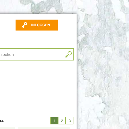
na:
1
2
3