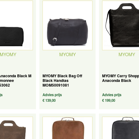
MYOMY
MYOMY
MYOMY
naconda Black M
MYOMY Black Bag Off
MYOMY Carry Shopp
emonnee
Black Handtas
Anaconda Black
53062
MOM50091081
js
Advies prijs
Advies prijs
€ 139,00
€ 199,00