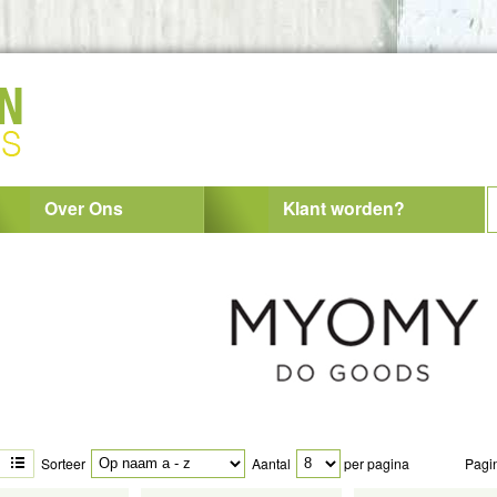
Over Ons
Klant worden?
Sorteer
Aantal
per pagina
Pagi