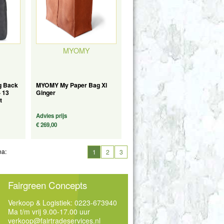
MYOMY
 Back
MYOMY My Paper Bag Xl
 13
Ginger
t
Advies prijs
€ 269,00
na:
1
2
3
Fairgreen Concepts
Verkoop & Logistiek: 0223-673940
Ma t/m vrij 9.00-17.00 uur
verkoop@fairtradeservices.nl