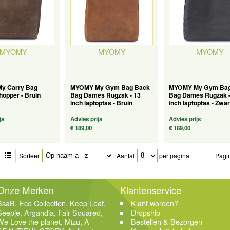
MYOMY
MYOMY
MYOMY
y Carry Bag
MYOMY My Gym Bag Back
MYOMY My Gym Bag
opper - Bruin
Bag Dames Rugzak - 13
Bag Dames Rugzak -
inch laptoptas - Bruin
inch laptoptas - Zwar
js
Advies prijs
Advies prijs
€ 189,00
€ 189,00
Sorteer
Aantal
per pagina
Pagi
Onze Merken
Klantenservice
BsaB
,
Eco Collection
,
Keep Leaf
,
Klant worden?
Seepje
,
Argandia
,
Fair Squared
,
Dropship
We Love the planet
,
Mizu
,
A
Bestellen & Bezorgen