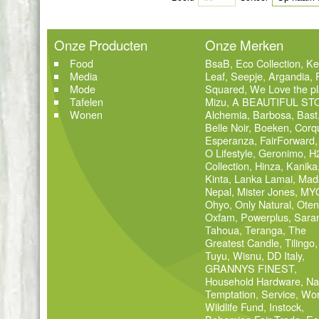
Onze Producten
Onze Merken
Food
BsaB
,
Eco Collection
,
Ke
Media
Leaf
,
Seepje
,
Argandia
,
Mode
Squared
,
We Love the pl
Tafelen
Mizu
,
A BEAUTIFUL ST
Wonen
Alchemia
,
Barbosa
,
Bast
Belle Noir
,
Boeken
,
Corq
Esperanza
,
FairForward
O Lifestyle
,
Geronimo
,
H
Collection
,
Hinza
,
Kanika
Kinta
,
Lanka Lamai
,
Mad
Nepal
,
Mister Jones
,
MY
Ohyo
,
Only Natural
,
Oten
Oxfam
,
Powerplus
,
Sara
Tahoua
,
Teranga
,
The
Greatest Candle
,
Tilingo
,
Tuyu
,
Wisnu
,
DD Italy
,
GRANNYS FINEST
,
Household Hardware
,
Na
Temptation
,
Service
,
Wor
Wildlife Fund
,
Instock
,