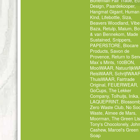
Bohemian Fair Trade
,
Ec
Design
,
Paardekooper
,
Hangmat Gigant
,
Human
Kind
,
Lifebottle
,
Siza
,
Beavers Woodland
,
Vibe
Baza
,
Retulp
,
Maium
,
Bo
& van Bennekom
,
Made
Sustained
,
Snippers
,
PAPERSTORE
,
Biocare
Products
,
Savon de
Provence
,
Return to Sen
Max`s Mints
,
100BON
,
MooiWAAR
,
Natuurlijk
ReisWAAR
,
SchrijfWAA
ThuisWAAR
,
Fairtrade
Original
,
FEUERWEAR
,
GoCups
,
The Lekker
Company
,
Tolhuijs
,
Inika
,
LAQUEPRINT
,
Blossom
Zero Waste Club
,
No Soc
Waste
,
Aimee de Mars
,
Moorman
,
The Green Lis
Tony's Chocolonely
,
Joh
Cashew
,
Marcel's Green
Soap