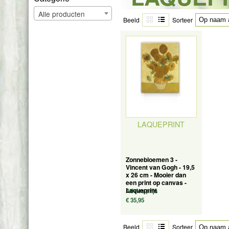
Alle producten
Beeld
Sorteer
LAQUEPRINT
Zonnebloemen 3 -
Vincent van Gogh - 19,5
x 26 cm - Mooier dan
een print op canvas -
Laqueprint
Advies prijs
€ 35,95
Beeld
Sorteer